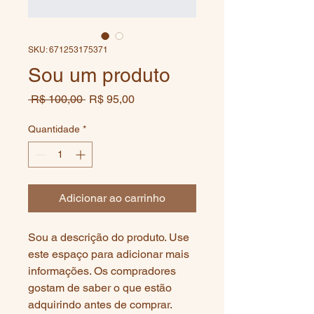
SKU: 671253175371
Sou um produto
Preço
Preço
 R$ 100,00 
R$ 95,00
normal
promocional
Quantidade
*
Adicionar ao carrinho
Sou a descrição do produto. Use 
este espaço para adicionar mais 
informações. Os compradores 
gostam de saber o que estão 
adquirindo antes de comprar.